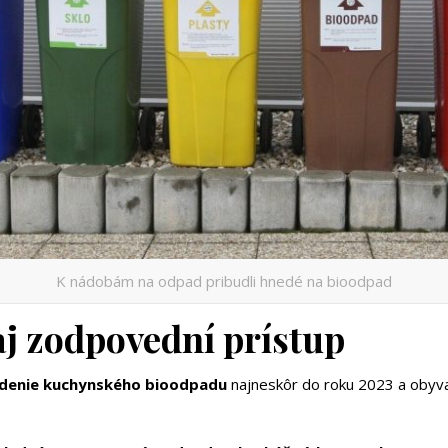
K nádobám na odpad pribudli hnedé na bioodpad
aj zodpovední prístup
edenie kuchynského bioodpadu
najneskôr do roku 2023 a obyva