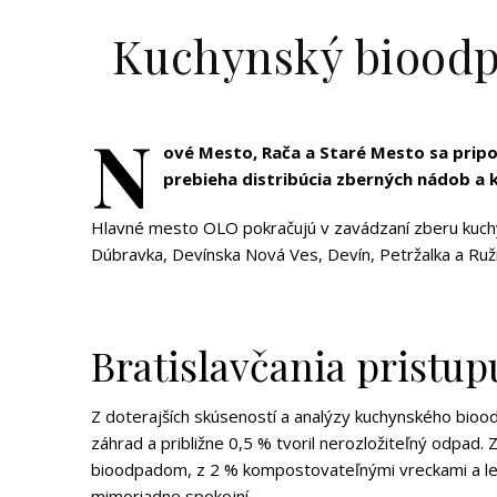
Kuchynský bioodp
N
ové Mesto, Rača a Staré Mesto sa prip
prebieha distribúcia zberných nádob a
Hlavné mesto OLO pokračujú v zavádzaní zberu kuchy
Dúbravka, Devínska Nová Ves, Devín, Petržalka a Ruž
Bratislavčania pristu
Z doterajších skúseností a analýzy kuchynského bioo
záhrad a približne 0,5 % tvoril nerozložiteľný odpa
bioodpadom, z 2 % kompostovateľnými vreckami a len
mimoriadne spokojní.