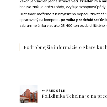
Zákon je však len jedna stránka veci.
Triedením a n
hnojivo znižuje eróziu pôdy, zvyšuje schopnosť pôdy
Bratislave môžeme z kuchynského odpadu získať až 1
spracovaný na kompost,
pomáha predchádzať únik
zabránime úniku viac ako 23 400 ton oxidu uhličitého
Podrobnejšie informácie o zbere kuc
PREDOŠLÉ
Poliklinika Tehelná je na pre