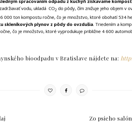
ásledným spracovaním odpadu z kuchýň získavame kompost
 zadržiavať vodu, ukladá CO
do pôdy, čím znižuje jeho objem v ov
2
6 000 ton kompostu ročne, čo je množstvo, ktoré obohatí 534 he
u skleníkových plynov z pôdy do ovzdušia
. Triedením a kom
 ročne, čo je množstvo, ktoré vyprodukuje približne 4 600 automob
hynského bioodpadu v Bratislave nájdete na:
http
daj
Zo psieho saló