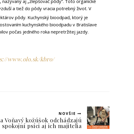
, nazývaný aj „zlepšovač pôdy“. Toto organické
zduší a tiež do pôdy vracia potrebný život. V
ktárov pôdy. Kuchynský bioodpad, ktorý je
postovaním kuchynského bioodpadu v Bratislave
ilov počas jedného roka nepretržitej jazdy.
s://www.olo.sk/kbro/
NOVŠIE
na Voňavý kožúšok odchádzajú
spokojní psíci aj ich majitelia