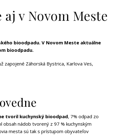
E
 aj v Novom Meste
ynského bioodpadu. V Novom Meste aktuálne
zom bioodpadu.
ž zapojené Záhorská Bystrica, Karlova Ves,
povedne
e tvoril kuchynský bioodpad
, 7% odpad zo
 bol obsah nádob tvorený z 97 % kuchynským
ovia mesta sú tak s prístupom obyvateľov