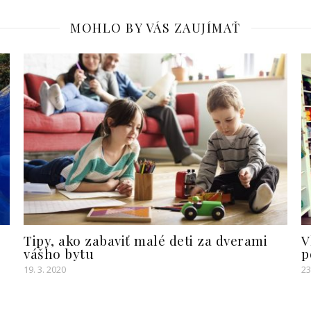
MOHLO BY VÁS ZAUJÍMAŤ
Tipy, ako zabaviť malé deti za dverami
V
vášho bytu
p
19. 3. 2020
23