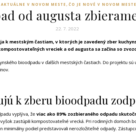
,
AKTUÁLNE V NOVOM MESTE
ČO JE NOVÉ V NOVOM MEST
ad od augusta zbierame
22. 7. 2022
oja k mestským častiam, v ktorých je zavedený zber kuch
 kompostovateľných vreciek a od augusta sa začína so zvo
nského bioodpadu v ďalších mestských častiach. Do projektu sú u
inov.
pujú k zberu bioodpadu zod
dpadu vyplýva, že
viac ako 89% zozbieraného odpadu skutočn
d. Zvyšok zastúpili kompostovateľné vrecká. Pri rodinných domoch
 minimálny podiel predstavovali nerozložiteľné odpady. Zástupc