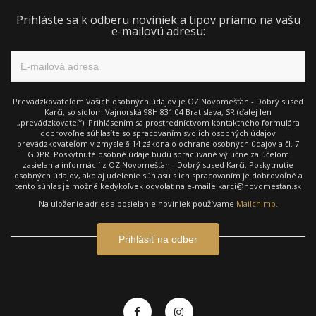
Prihláste sa k odberu noviniek a tipov priamo na vašu
e-mailovú adresu:
Prevádzkovateľom Vašich osobných údajov je OZ Novomešťan - Dobrý sused
Karči, so sídlom Vajnorská 98H 831 04 Bratislava, SR (ďalej len
„prevádzkovateľ“). Prihlásením sa prostredníctvom kontaktného formulára
dobrovoľne súhlasíte so spracovaním svojich osobných údajov
prevádzkovateľom v zmysle § 14 zákona o ochrane osobných údajov a čl. 7
GDPR. Poskytnuté osobné údaje budú spracúvané výlučne za účelom
zasielania informácií z OZ Novomešťan - Dobrý sused Karči. Poskytnutie
osobných údajov, ako aj udelenie súhlasu s ich spracovaním je dobrovoľné a
tento súhlas je možné kedykoľvek odvolať na e-maile karci@novomestan.sk
Na uloženie adries a posielanie noviniek používame
Mailchimp.