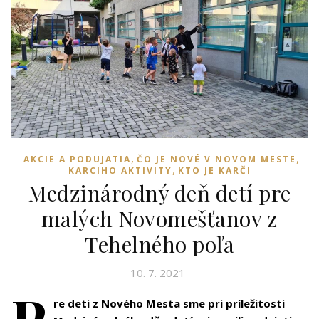
,
,
AKCIE A PODUJATIA
ČO JE NOVÉ V NOVOM MESTE
,
KARCIHO AKTIVITY
KTO JE KARČI
Medzinárodný deň detí pre
malých Novomešťanov z
Tehelného poľa
10. 7. 2021
P
re deti z Nového Mesta sme pri príležitosti