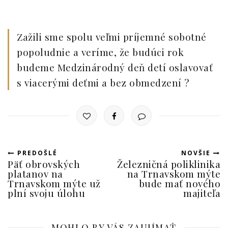
Zažili sme spolu veľmi príjemné sobotné
popoludnie a veríme, že budúci rok
budeme Medzinárodný deň detí oslavovať
s viacerými deťmi a bez obmedzení ?
PREDOŠLÉ
NOVŠIE
Päť obrovských
Železničná poliklinika
platanov na
na Trnavskom mýte
Trnavskom mýte už
bude mať nového
plní svoju úlohu
majiteľa
MOHLO BY VÁS ZAUJÍMAŤ