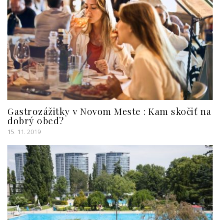
Gastrozážitky v Novom Meste : Kam skočiť na
dobrý obed?
15. 11. 2019