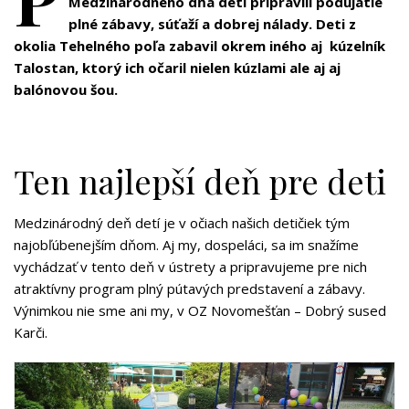
Medzinárodného dňa detí pripravili podujatie
plné zábavy, súťaží a dobrej nálady. Deti z
okolia Tehelného poľa zabavil okrem iného aj kúzelník
Talostan, ktorý ich očaril nielen kúzlami ale aj aj
balónovou šou.
Ten najlepší deň pre deti
Medzinárodný deň detí je v očiach našich detičiek tým
najobľúbenejším dňom. Aj my, dospeláci, sa im snažíme
vychádzať v tento deň v ústrety a pripravujeme pre nich
atraktívny program plný pútavých predstavení a zábavy.
Výnimkou nie sme ani my, v OZ Novomešťan – Dobrý sused
Karči.