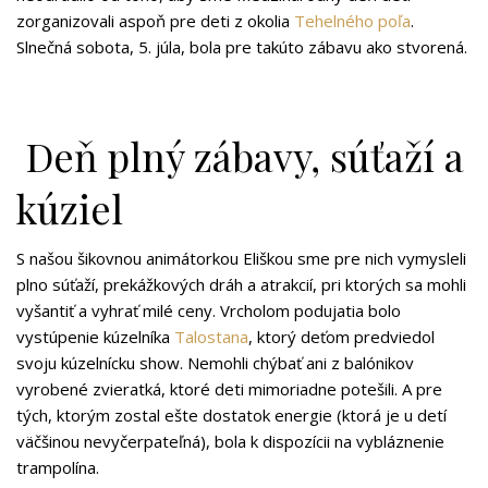
zorganizovali aspoň pre deti z okolia
Tehelného poľa
.
Slnečná sobota, 5. júla, bola pre takúto zábavu ako stvorená.
Deň plný zábavy, súťaží a
kúziel
S našou šikovnou animátorkou Eliškou sme pre nich vymysleli
plno súťaží, prekážkových dráh a atrakcií, pri ktorých sa mohli
vyšantiť a vyhrať milé ceny. Vrcholom podujatia bolo
vystúpenie kúzelníka
Talostana
, ktorý deťom predviedol
svoju kúzelnícku show. Nemohli chýbať ani z balónikov
vyrobené zvieratká, ktoré deti mimoriadne potešili. A pre
tých, ktorým zostal ešte dostatok energie (ktorá je u detí
väčšinou nevyčerpateľná), bola k dispozícii na vybláznenie
trampolína.