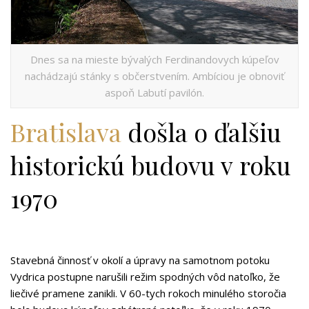
Dnes sa na mieste bývalých Ferdinandovych kúpeľov
nachádzajú stánky s občerstvením. Ambíciou je obnoviť
aspoň Labutí pavilón.
Bratislava
došla o ďalšiu
historickú budovu v roku
1970
Stavebná činnosť v okolí a úpravy na samotnom potoku
Vydrica postupne narušili režim spodných vôd natoľko, že
liečivé pramene zanikli. V 60-tych rokoch minulého storočia