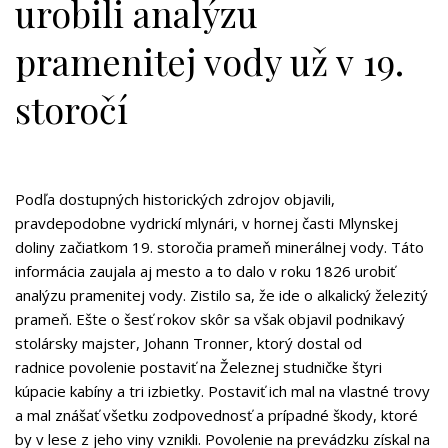
urobili analýzu
pramenitej vody už v 19.
storočí
Podľa dostupných historických zdrojov objavili,
pravdepodobne vydrickí mlynári, v hornej časti Mlynskej
doliny začiatkom 19. storočia prameň minerálnej vody. Táto
informácia zaujala aj mesto a to dalo v roku 1826 urobiť
analýzu pramenitej vody. Zistilo sa, že ide o alkalický železitý
prameň. Ešte o šesť rokov skôr sa však objavil podnikavý
stolársky majster, Johann Tronner, ktorý dostal od
radnice povolenie postaviť na Železnej studničke štyri
kúpacie kabíny a tri izbietky. Postaviť ich mal na vlastné trovy
a mal znášať všetku zodpovednosť a prípadné škody, ktoré
by v lese z jeho viny vznikli. Povolenie na prevádzku získal na