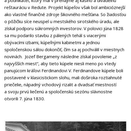
a podnikateľ, ktorý mal v prenájme aj kasíno a divadelnú
reštauráciu v Redute. Projekt kúpeľov však bol ambicióznejší
ako vlastné finančné zdroje šikovného mešťana. So žiadosťou
o pôžičku síce neuspel u mestského sirotského úradu, ale
získal podporu súkromných investorov. V polovici júna 1828
sa mu podarilo stavbu z pálených tehál s viacerými
obývacími izbami, kúpeľnými kabinetmi a jednou
spoločenskou sálou dokončiť, čím sa aj pochválil v miestnych
novinách. Jozef Bergameny následne získal povolenie „z
najvyšších miest“, aby tieto kúpele niesli meno po vtedy
panujúcom kráľovi Ferdinandovi V. Ferdinandove kúpele boli
postavené v klasicistickom slohu, mali doširoka roztiahnuté
priečelie, nápadný vchodový rizalit a dvadsať miestností
a svoju prvú liečenú a spoločenskú sezónu slávnostne
otvorili 7. júna 1830.