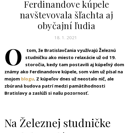
Ferdinandove kúpele
navštevovala šľachta aj
obyčajní ľudia
18. 1. 2021
O
tom, že Bratislavčania využívajú Železnú
studničku ako miesto relaxácie už od 19.
storočia, kedy tam postavili aj kúpeľný dom
známy ako Ferdinandove kúpele, som vám už písal na
mojom
blogu
. Z kúpeľov dnes už neostalo nič, ale
zbúraná budova patrí medzi pamätihodnosti
Bratislavy a zaslúži si našu pozornosť.
Na Železnej studničke