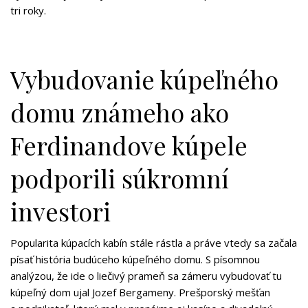
tri roky.
Vybudovanie kúpeľného
domu známeho ako
Ferdinandove kúpele
podporili súkromní
investori
Popularita kúpacích kabín stále rástla a práve vtedy sa začala
písať história budúceho kúpeľného domu. S písomnou
analýzou, že ide o liečivý prameň sa zámeru vybudovať tu
kúpeľný dom ujal Jozef Bergameny. Prešporský mešťan