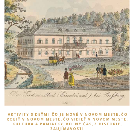
,
,
AKTIVITY S DEŤMI
ČO JE NOVÉ V NOVOM MESTE
ČO
,
,
ROBIŤ V NOVOM MESTE
ČO VIDIEŤ V NOVOM MESTE
,
,
,
KULTÚRA A PAMIATKY
VOĽNÝ ČAS
Z HISTÓRIE
ZAUJÍMAVOSTI