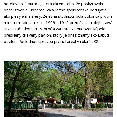
hotelová reštaurácia, ktorá okrem toho, že poskytovala
občerstvenie, usporadúvala rôzne spoločenské podujatia
ako plesy a majálesy. Železná studnička bola dokonca prvým
miestom, kde v rokoch 1909 – 1915 premávala trolejbusová
linka. Začiatkom 20. storočia vyrástol za budovou kúpeľov
presklený drevený pavilón, ktorý je dnes známy ako Labutí
pavilón. Poslednou úpravou prešiel areál v roku 1938.