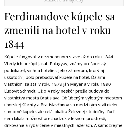
Ferdinandove kúpele sa
zmenili na hotel v roku
1844
Kúpele fungovali v nezmenenom stave až do roku 1844.
Vtedy ich odkúpil Jakub Palugyay, známy prešporský
podnikateľ, vinár a hotelier. Jeho zámerom, ktorý aj
uskutočnil, bolo prebudovať kúpele na hotel. Ďalšími
vlastníkmi sa stal v roku 1878 Ján Meyer a v roku 1890
Ľudovít Schmidt. Už o 4 roky neskôr prešla budova do
vlastníctva mesta Bratislava. Obľúbeným výletným miestom
uhorskej šľachty a Bratislavčanov sa medzi tým stali nielen
samotné kúpele, ale celá lokalita Železnej studničky. Ľudí
sem lákala možnosť prechádzok v lesnom prostredí,
člnkovanie a rybárčenie v miestnych jazerách. A samozrejme