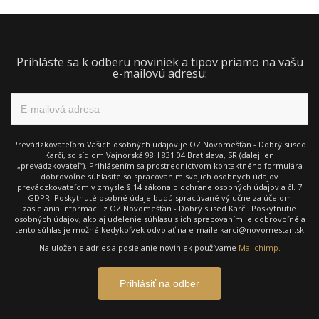
Prihláste sa k odberu noviniek a tipov priamo na vašu
e-mailovú adresu:
Prevádzkovateľom Vašich osobných údajov je OZ Novomešťan - Dobrý sused
Karči, so sídlom Vajnorská 98H 831 04 Bratislava, SR (ďalej len
„prevádzkovateľ“). Prihlásením sa prostredníctvom kontaktného formulára
dobrovoľne súhlasíte so spracovaním svojich osobných údajov
prevádzkovateľom v zmysle § 14 zákona o ochrane osobných údajov a čl. 7
GDPR. Poskytnuté osobné údaje budú spracúvané výlučne za účelom
zasielania informácií z OZ Novomešťan - Dobrý sused Karči. Poskytnutie
osobných údajov, ako aj udelenie súhlasu s ich spracovaním je dobrovoľné a
tento súhlas je možné kedykoľvek odvolať na e-maile karci@novomestan.sk
Na uloženie adries a posielanie noviniek používame
Mailchimp.