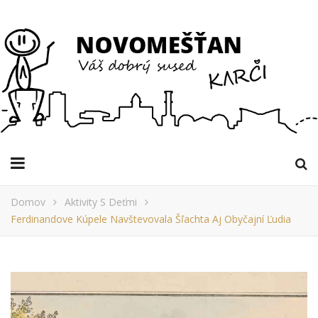
Domov
Aktivity S Deťmi
Ferdinandove Kúpele Navštevovala Šľachta Aj Obyčajní Ľudia