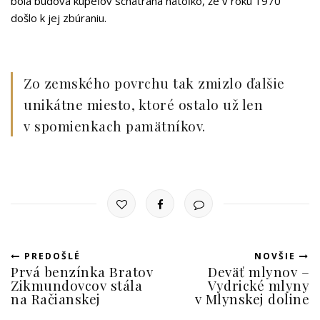
bola budova kúpeľov schátraná natoľko, že v roku 1970
došlo k jej zbúraniu.
Zo zemského povrchu tak zmizlo ďalšie
unikátne miesto, ktoré ostalo už len
v spomienkach pamätníkov.
PREDOŠLÉ
NOVŠIE
Prvá benzínka Bratov
Deväť mlynov –
Zikmundovcov stála
Vydrické mlyny
na Račianskej
v Mlynskej doline