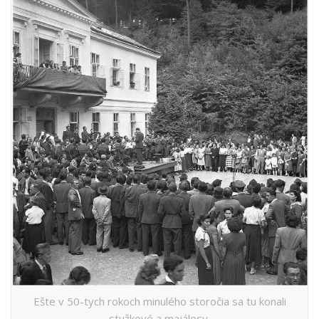
Ešte v 50-tych rokoch minulého storočia sa tu konali
stužkové a majálesy.