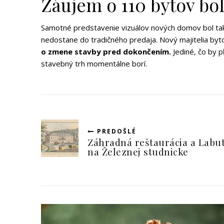
Záujem o 110 bytov bo
Samotné predstavenie vizuálov nových domov bol tak 
nedostane do tradičného predaja. Nový majitelia byt
o zmene stavby pred dokončením.
Jediné, čo by p
stavebný trh momentálne borí.
PREDOŠLÉ
Záhradná reštaurácia a Labut
na Železnej studnicke