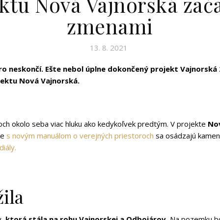
ktu Nová Vajnorská zač
zmenami
13. 8. 2021
oro neskončí. Ešte nebol úplne dokončený projekt Vajnorská 
jektu Nová Vajnorská.
ňoch okolo seba viac hluku ako kedykoľvek predtým. V projekte
No
de
s novým manuálom o verejných priestoroch
sa osádzajú kamenné
diály.
ila
y,
ktorá stála na rohu Vajnorskej a Odbojárov.
Na pozemku bo