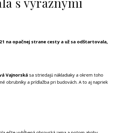
ala s výraznými
21 na opačnej strane cesty a už sa odštartovala,
vá Vajnorská
sa striedajú nákladiaky a okrem toho
 obrubníky a prídlažba pri budovách. A to aj napriek
la ešte vyhĺbená obrovská jama a potom akoby