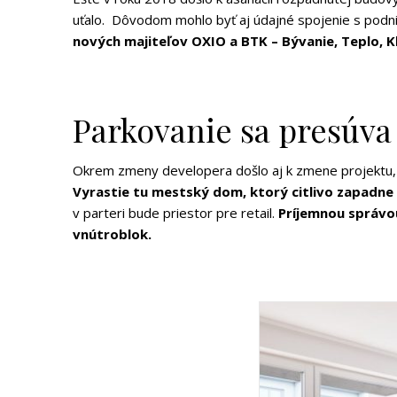
uťalo. Dôvodom mohlo byť aj údajné spojenie s podn
nových majiteľov OXIO a BTK – Bývanie, Teplo, K
Parkovanie sa presúv
Okrem zmeny developera došlo aj k zmene projektu, kt
Vyrastie tu mestský dom, ktorý citlivo zapadne d
v parteri bude priestor pre retail.
Príjemnou správou
vnútroblok.