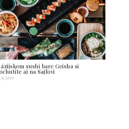
 ázijskom sushi bare Geisha si
ochutíte aj na Sajfovi
. 8. 2019