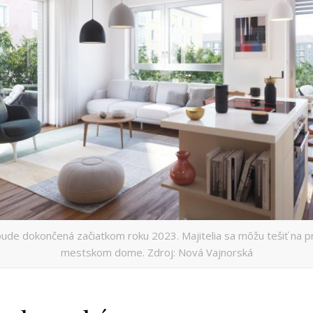
ude dokončená začiatkom roku 2023. Majitelia sa môžu tešiť na p
mestskom dome. Zdroj: Nová Vajnorská