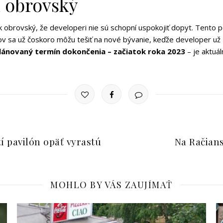
l obrovský
obrovský, že developeri nie sú schopní uspokojiť dopyt. Tento p
ov sa už čoskoro môžu tešiť na nové bývanie, keďže developer už
lánovaný termín dokončenia – začiatok roka 2023
– je aktuá
í pavilón opäť vyrastú
Na Račian
MOHLO BY VÁS ZAUJÍMAŤ