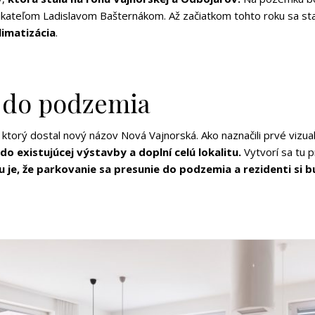
ikateľom Ladislavom Bašternákom. Až začiatkom tohto roku sa sta
limatizácia
.
a do podzemia
orý dostal nový názov Nová Vajnorská. Ako naznačili prvé vizuali
o existujúcej výstavby a doplní celú lokalitu.
Vytvorí sa tu 
 je, že parkovanie sa presunie do podzemia a rezidenti si 