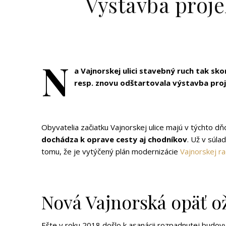
Výstavba proje
N
a Vajnorskej ulici stavebný ruch tak sk
resp. znovu odštartovala výstavba pro
Obyvatelia začiatku Vajnorskej ulice majú v týchto d
dochádza k oprave cesty aj chodníkov
. Už v súla
tomu, že je vytýčený plán modernizácie
Vajnorskej ra
Nová Vajnorská opäť ož
Ešte v roku 2018 došlo k asanácii rozpadnutej budov